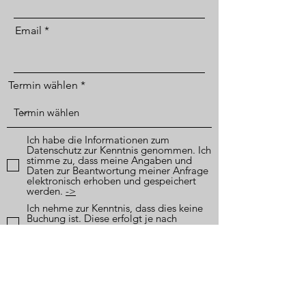
Email
Termin wählen
Ich habe die Informationen zum
Datenschutz zur Kenntnis genommen. Ich
stimme zu, dass meine Angaben und
Daten zur Beantwortung meiner Anfrage
elektronisch erhoben und gespeichert
werden.
->
Ich nehme zur Kenntnis, dass dies keine
Buchung ist. Diese erfolgt je nach
Verfügbarkeit, per Mail. Dazu nehme ich
in kürze mit dir Kontakt per E-Mail auf.
Verbindlich Buchen