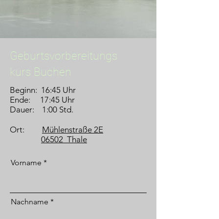
Geburtsvorbereitungs
kurs Buchen
Beginn: 16:45 Uhr
Ende: 17:45 Uhr
Dauer: 1:00 Std.
Ort:
Mühlenstraße 2E
06502 Thale
Vorname
Nachname