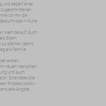
ig und bedarf einer
l zugeschnittenen
hme ich mir die
e Bedürfnisse in Ruhe
en Wert darauf, Euch
ls Eltern
 zu stärken, damit
eg als Familie
der ersten
nem neuen Menschen
erung und auch
ich. Eine liebevolle
sen Prozess positiv
ventuelle Ängste