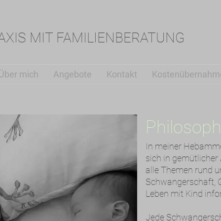
XIS MIT FAMILIENBERATUNG
Über mich
Angebote
Kontakt
Kostenübernahm
Philosoph
In meiner Hebamm
sich in gemütliche
alle Themen rund 
Schwangerschaft, 
Leben mit Kind info
Jede Schwangersch