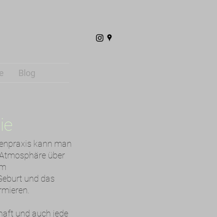
e
Blog
ie
enpraxis kann man
r Atmosphäre über
um
Geburt und das
rmieren.
aft und auch jede